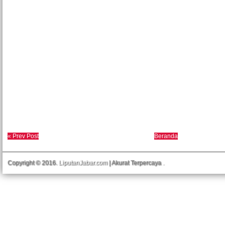
« Prev Post
Beranda
Copyright © 2016.
LiputanJabar.com
| Akurat Terpercaya
.