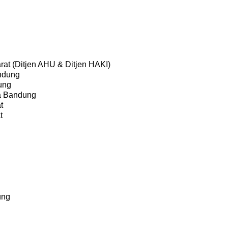
t (Ditjen AHU & Ditjen HAKI)
andung
ung
ta Bandung
t
t
ung