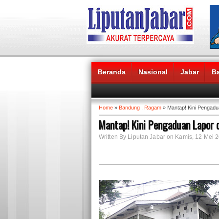
Beranda
Nasional
Jabar
B
Headlines News :
Home
»
Bandung
,
Ragam
» Mantap! Kini Pengadu
Mantap! Kini Pengaduan Lapor 
Written By Liputan Jabar on Kamis, 12 Mei 