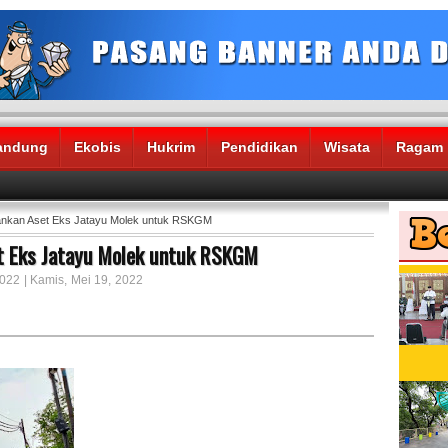
andung
Ekobis
Hukrim
Pendidikan
Wisata
Ragam
nkan Aset Eks Jatayu Molek untuk RSKGM
 Eks Jatayu Molek untuk RSKGM
2022 | Kamis, Mei 19, 2022