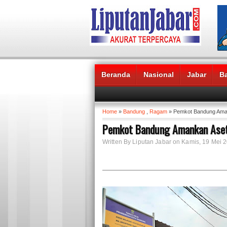
Beranda
Nasional
Jabar
B
Headlines News :
Home
»
Bandung
,
Ragam
» Pemkot Bandung Ama
Pemkot Bandung Amankan Aset
Written By Liputan Jabar on Kamis, 19 Mei 