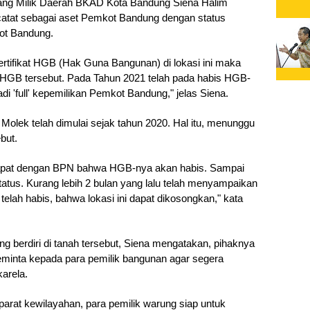
rang Milik Daerah BKAD Kota Bandung Siena Halim 
rcatat sebagai aset Pemkot Bandung dengan status 
ot Bandung.
rtifikat HGB (Hak Guna Bangunan) di lokasi ini maka 
HGB tersebut. Pada Tahun 2021 telah pada habis HGB-
adi 'full' kepemilikan Pemkot Bandung," jelas Siena.
lek telah dimulai sejak tahun 2020. Hal itu, menunggu 
but.
rapat dengan BPN bahwa HGB-nya akan habis. Sampai 
status. Kurang lebih 2 bulan yang lalu telah menyampaikan 
lah habis, bahwa lokasi ini dapat dikosongkan," kata 
g berdiri di tanah tersebut, Siena mengatakan, pihaknya 
minta kepada para pemilik bangunan agar segera 
arela.
aparat kewilayahan, para pemilik warung siap untuk 