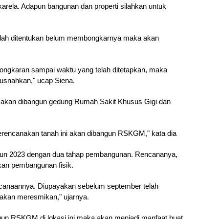
rela. Adapun bangunan dan properti silahkan untuk 
lah ditentukan belum membongkarnya maka akan 
bongkaran sampai waktu yang telah ditetapkan, maka 
nahkan," ucap Siena.
t akan dibangun gedung Rumah Sakit Khusus Gigi dan 
erencanakan tanah ini akan dibangun RSKGM," kata dia
un 2023 dengan dua tahap pembangunan. Rencananya, 
kan pembangunan fisik.
ncanaannya. Diupayakan sebelum september telah 
 akan meresmikan," ujarnya.
un RSKGM di lokasi ini maka akan menjadi manfaat buat 