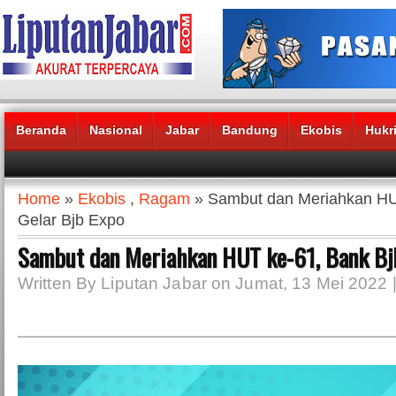
Beranda
Nasional
Jabar
Bandung
Ekobis
Hukr
Headlines News :
Home
»
Ekobis
,
Ragam
» Sambut dan Meriahkan HU
Gelar Bjb Expo
Sambut dan Meriahkan HUT ke-61, Bank Bjb
Written By Liputan Jabar on Jumat, 13 Mei 2022 