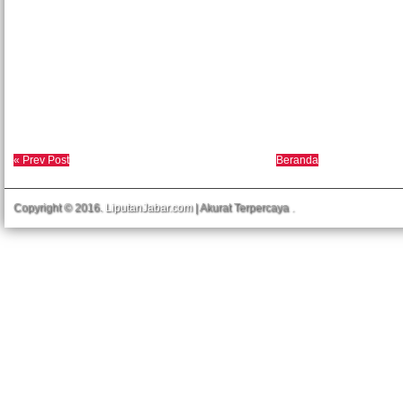
« Prev Post
Beranda
Copyright © 2016.
LiputanJabar.com
| Akurat Terpercaya
.