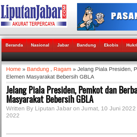
Beranda
Nasional
Jabar
Bandung
Ekobis
Hukr
Headlines News :
Home
»
Bandung
,
Ragam
» Jelang Piala Presiden, 
Elemen Masyarakat Bebersih GBLA
Jelang Piala Presiden, Pemkot dan Berb
Masyarakat Bebersih GBLA
Written By Liputan Jabar on Jumat, 10 Juni 2022 
2022