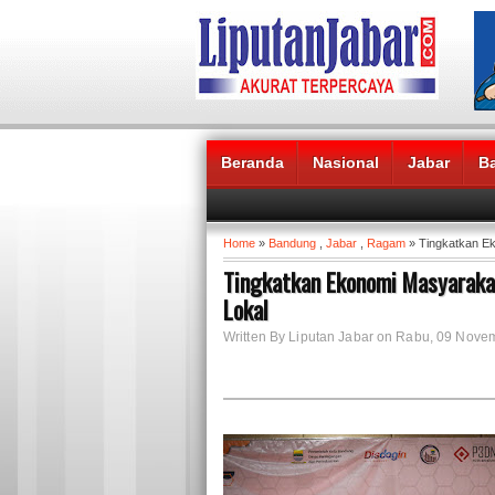
Beranda
Nasional
Jabar
B
Headlines News :
Home
»
Bandung
,
Jabar
,
Ragam
» Tingkatkan E
Tingkatkan Ekonomi Masyaraka
Lokal
Written By Liputan Jabar on Rabu, 09 Nov