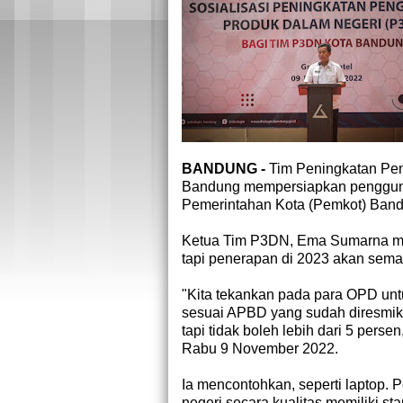
BANDUNG -
Tim Peningkatan Pe
Bandung mempersiapkan penggunaa
Pemerintahan Kota (Pemkot) Ban
Ketua Tim P3DN, Ema Sumarna men
tapi penerapan di 2023 akan sema
"Kita tekankan pada para OPD un
sesuai APBD yang sudah diresmik
tapi tidak boleh lebih dari 5 pers
Rabu 9 November 2022.
Ia mencontohkan, seperti laptop. P
negeri secara kualitas memiliki st