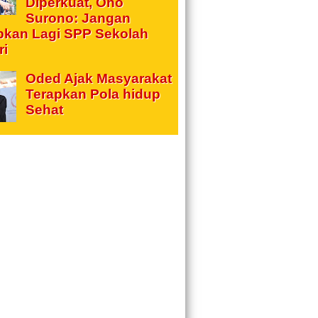
Diperkuat, Ono
Surono: Jangan
pkan Lagi SPP Sekolah
ri
Oded Ajak Masyarakat
Terapkan Pola hidup
Sehat