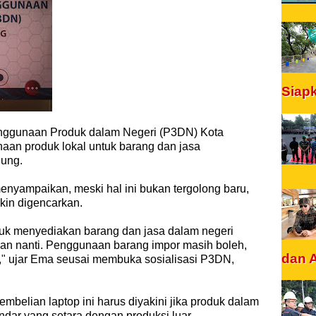
Siap
nggunaan Produk dalam Negeri (P3DN) Kota
n produk lokal untuk barang dan jasa
dung.
yampaikan, meski hal ini bukan tergolong baru,
kin digencarkan.
tuk menyediakan barang dan jasa dalam negeri
an nanti. Penggunaan barang impor masih boleh,
dan 
en," ujar Ema seusai membuka sosialisasi P3DN,
embelian laptop ini harus diyakini jika produk dalam
andar yang setara dengan produksi luar.