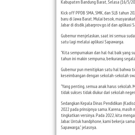
Kabupaten Bandung Barat, Selasa (16/5/20
Kick off PPDB SMA, SMK, dan SLB tahun 202
baru di Jawa Barat. Mulai besok, masyarak
Jabar di disdik.jabarprov.go.id dan aplikasi
Gubernur menjelaskan, saat ini semua sudah
satu lagi melalui aplikasi Sapawarga.
"Kita sempurnakan dan hal-hal baik yang s
tahun ini makin sempurna, berkurang segala
Gubernur pun menitipkan satu hal bahwa tid
keseimbangan dengan sekolah-sekolah swas
"Yang penting, semua anak harus sekolah. 
tidak sukses tidak diukur dari sekolah nege
Sedangkan Kepala Dinas Pendidikan (Kadisd
2022 pada prinsipnya sama. Karena, masih
tingkatkan versinya. Pada 2022, kita meng
Jabar. Untuk handphone, kami bekerja sam
Sapawarga," jelasnya.