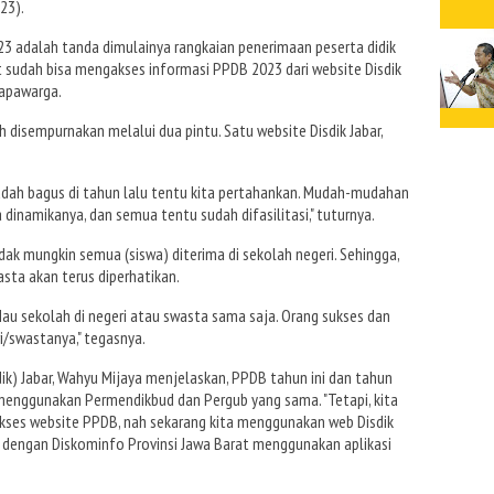
23).
3 adalah tanda dimulainya rangkaian penerimaan peserta didik
at sudah bisa mengakses informasi PPDB 2023 dari website Disdik
 Sapawarga.
 disempurnakan melalui dua pintu. Satu website Disdik Jabar,
udah bagus di tahun lalu tentu kita pertahankan. Mudah-mudahan
 dinamikanya, dan semua tentu sudah difasilitasi," tuturnya.
ak mungkin semua (siswa) diterima di sekolah negeri. Sehingga,
ta akan terus diperhatikan.
Mau sekolah di negeri atau swasta sama saja. Orang sukses dan
ri/swastanya," tegasnya.
ik) Jabar, Wahyu Mijaya menjelaskan, PPDB tahun ini dan tahun
 menggunakan Permendikbud dan Pergub yang sama. "Tetapi, kita
akses website PPDB, nah sekarang kita menggunakan web Disdik
a dengan Diskominfo Provinsi Jawa Barat menggunakan aplikasi