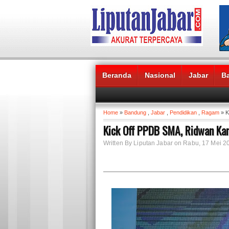
Beranda
Nasional
Jabar
B
Headlines News :
Home
»
Bandung
,
Jabar
,
Pendidikan
,
Ragam
» K
Kick Off PPDB SMA, Ridwan Kam
Written By Liputan Jabar on Rabu, 17 Mei 2