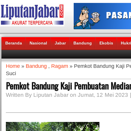
Beranda
Nasional
Jabar
Bandung
Ekobis
Hukr
Headlines News :
Home
»
Bandung
,
Ragam
» Pemkot Bandung Kaji P
Suci
Pemkot Bandung Kaji Pembuatan Median
Written By Liputan Jabar on Jumat, 12 Mei 2023 