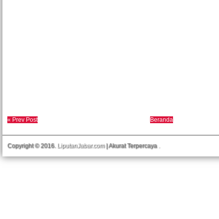
« Prev Post
Beranda
Copyright © 2016.
LiputanJabar.com
| Akurat Terpercaya
.