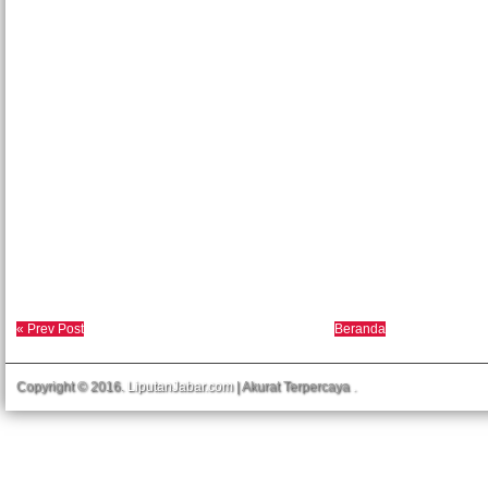
« Prev Post
Beranda
Copyright © 2016.
LiputanJabar.com
| Akurat Terpercaya
.