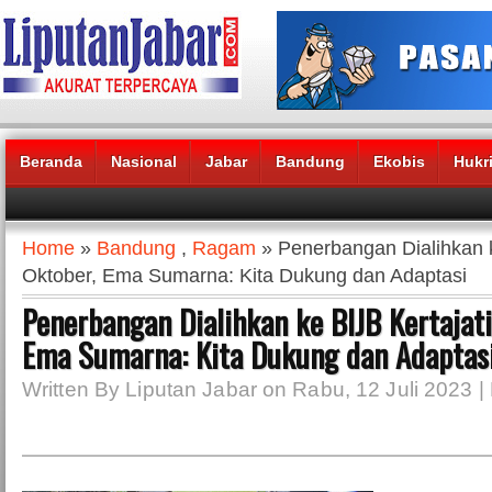
Beranda
Nasional
Jabar
Bandung
Ekobis
Hukr
Headlines News :
Home
»
Bandung
,
Ragam
» Penerbangan Dialihkan k
Oktober, Ema Sumarna: Kita Dukung dan Adaptasi
Penerbangan Dialihkan ke BIJB Kertajati
Ema Sumarna: Kita Dukung dan Adaptas
Written By Liputan Jabar on Rabu, 12 Juli 2023 |