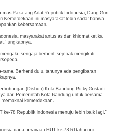
.
 Humas Pakarang Adat Republik Indonesia, Dang Gun
i Kemerdekaan ini masyarakat lebih sadar bahwa
depankan kebersamaan.
Indonesia, masyarakat antusias dan khidmat ketika
at," ungkapnya.
 mengaku sengaja berhenti sejenak mengikuti
ersepeda.
me-rame. Berhenti dulu, tahunya ada pengibaran
gkapnya.
erhubungan (Dishub) Kota Bandung Ricky Gustadi
aya dari Pemerintah Kota Bandung untuk bersama-
m memaknai kemerdekaan.
ke-78 Republik Indonesia menuju lebih baik lagi,"
onesia pada perayaan HUT ke-78 RI tahun ini