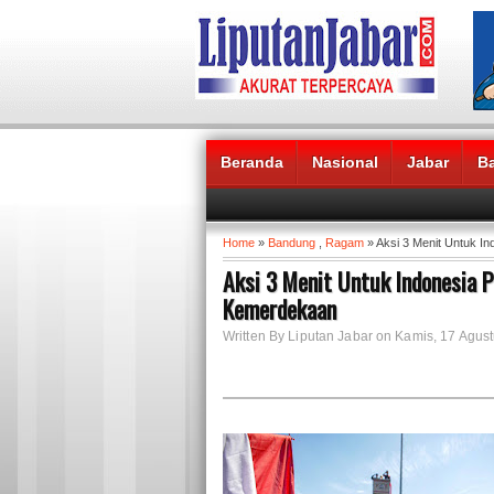
Beranda
Nasional
Jabar
B
Headlines News :
Home
»
Bandung
,
Ragam
» Aksi 3 Menit Untuk I
Aksi 3 Menit Untuk Indonesia 
Kemerdekaan
Written By Liputan Jabar on Kamis, 17 Agus