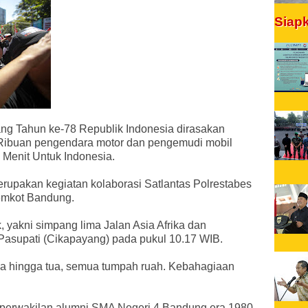
Siap
ng Tahun ke-78 Republik Indonesia dirasakan
 Ribuan pengendara motor dan pengemudi mobil
 Menit Untuk Indonesia.
merupakan kegiatan kolaborasi Satlantas Polrestabes
emkot Bandung.
k, yakni simpang lima Jalan Asia Afrika dan
 Pasupati (Cikapayang) pada pukul 10.17 WIB.
a hingga tua, semua tumpah ruah. Kebahagiaan
 perwakilan alumni SMA Negeri 4 Bandung era 1980-