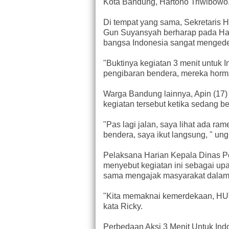
Kota Bandung, Hartono Triwibowo
Di tempat yang sama, Sekretaris
Gun Suyansyah berharap pada Har
bangsa Indonesia sangat menge
"Buktinya kegiatan 3 menit untuk 
pengibaran bendera, mereka horm
Warga Bandung lainnya, Apin (17)
kegiatan tersebut ketika sedang b
"Pas lagi jalan, saya lihat ada ra
bendera, saya ikut langsung, " un
Pelaksana Harian Kepala Dinas P
menyebut kegiatan ini sebagai up
sama mengajak masyarakat dala
"Kita memaknai kemerdekaan, HUT 
kata Ricky.
Perbedaan Aksi 3 Menit Untuk Ind