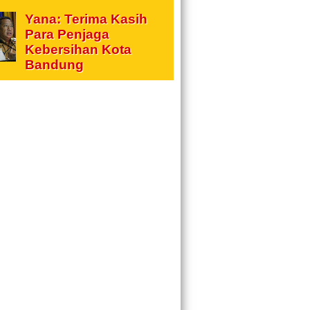
Yana: Terima Kasih
Para Penjaga
Kebersihan Kota
Bandung