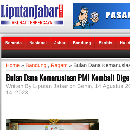
Beranda
Nasional
Jabar
Bandung
Ekobis
Hukr
Headlines News :
Home
»
Bandung
,
Ragam
» Bulan Dana Kemanusiaa
Bulan Dana Kemanusiaan PMI Kembali Dige
Written By Liputan Jabar on Senin, 14 Agustus 2
14, 2023