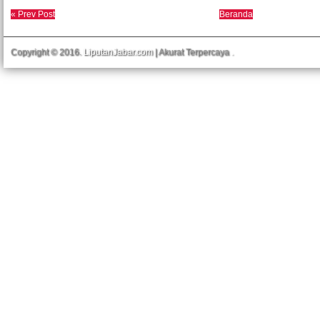
« Prev Post
Beranda
Copyright © 2016.
LiputanJabar.com
| Akurat Terpercaya
.