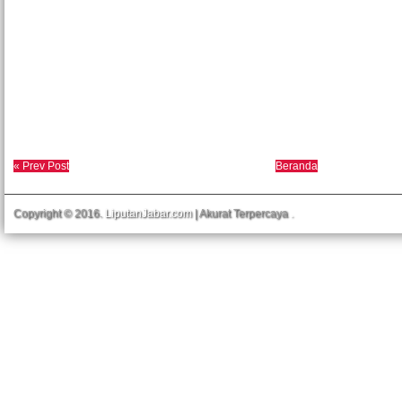
« Prev Post
Beranda
Copyright © 2016.
LiputanJabar.com
| Akurat Terpercaya
.