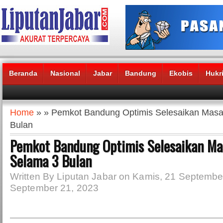
Beranda
Nasional
Jabar
Bandung
Ekobis
Hukr
Headlines News :
Home
» » Pemkot Bandung Optimis Selesaikan Mas
Bulan
Pemkot Bandung Optimis Selesaikan M
Selama 3 Bulan
Written By Liputan Jabar on Kamis, 21 Septembe
September 21, 2023