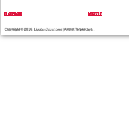
« Prev Post
Beranda
Copyright © 2016.
LiputanJabar.com
| Akurat Terpercaya
.