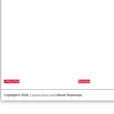
« Prev Post
Beranda
Copyright © 2016.
LiputanJabar.com
| Akurat Terpercaya
.