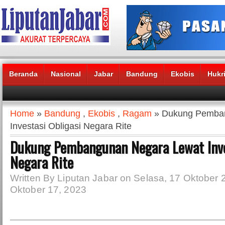
Beranda
Nasional
Jabar
Bandung
Ekobis
Hukr
Headlines News :
Home
»
Bandung
,
Ekobis
,
Ragam
» Dukung Pemban
Investasi Obligasi Negara Rite
Dukung Pembangunan Negara Lewat Inve
Negara Rite
Written By Liputan Jabar on Selasa, 17 Oktober 
Oktober 17, 2023