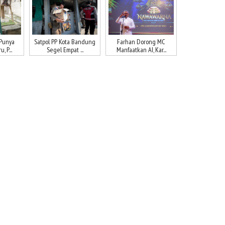
Punya
Satpol PP Kota Bandung
Farhan Dorong MC
, P...
Segel Empat ...
Manfaatkan AI, Kar...