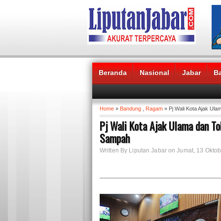
Beranda
Nasional
Jabar
B
Headlines News :
Home
»
Bandung
,
Ragam
» Pj Wali Kota Ajak U
Pj Wali Kota Ajak Ulama dan 
Sampah
Written By Liputan Jabar on Jumat, 13 Oktob