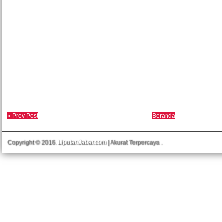
« Prev Post
Beranda
Copyright © 2016.
LiputanJabar.com
| Akurat Terpercaya
.