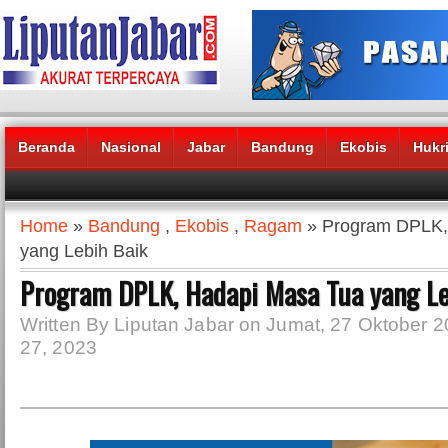
Beranda
Nasional
Jabar
Bandung
Ekobis
Hukr
Headlines News :
Home
»
Bandung
,
Ekobis
,
Ragam
» Program DPLK,
yang Lebih Baik
Program DPLK, Hadapi Masa Tua yang Le
Written By Liputan Jabar on Jumat, 27 Oktober 2
27, 2023