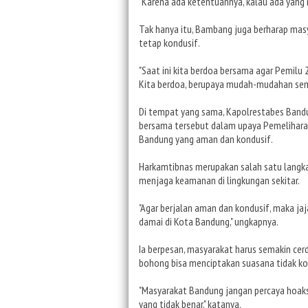
"Karena ada ketentuannya, kalau ada yang 
Tak hanya itu, Bambang juga berharap ma
tetap kondusif.
"Saat ini kita berdoa bersama agar Pemilu
Kita berdoa, berupaya mudah-mudahan semu
Di tempat yang sama, Kapolrestabes Band
bersama tersebut dalam upaya Pemelihara
Bandung yang aman dan kondusif.
Harkamtibnas merupakan salah satu langkah
menjaga keamanan di lingkungan sekitar.
"Agar berjalan aman dan kondusif, maka 
damai di Kota Bandung," ungkapnya.
Ia berpesan, masyarakat harus semakin cerd
bohong bisa menciptakan suasana tidak ko
"Masyarakat Bandung jangan percaya hoaks.
yang tidak benar," katanya.