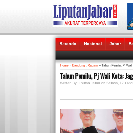
Beranda
Nasional
Jabar
B
Headlines News :
Home
»
Bandung
,
Ragam
» Tahun Pemilu, Pj Wali
Tahun Pemilu, Pj Wali Kota: Ja
Written By Liputan Jabar on Selasa, 17 Okto