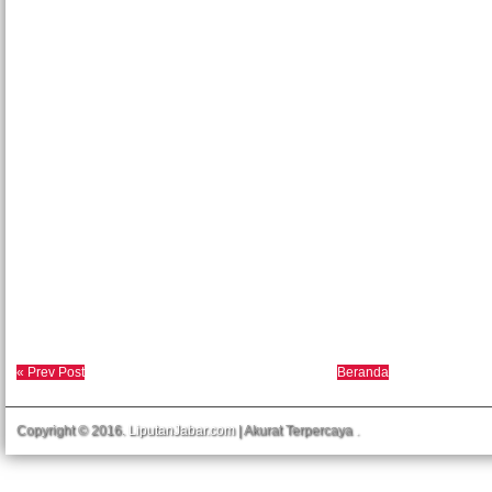
« Prev Post
Beranda
Copyright © 2016.
LiputanJabar.com
| Akurat Terpercaya
.