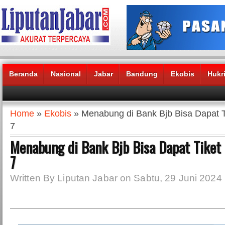
Beranda
Nasional
Jabar
Bandung
Ekobis
Hukr
Headlines News :
Home
»
Ekobis
» Menabung di Bank Bjb Bisa Dapat T
7
Menabung di Bank Bjb Bisa Dapat Tiket 
7
Written By Liputan Jabar on Sabtu, 29 Juni 2024 