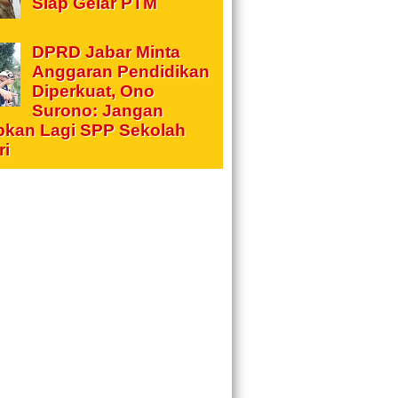
Siap Gelar PTM
DPRD Jabar Minta
Anggaran Pendidikan
Diperkuat, Ono
Surono: Jangan
pkan Lagi SPP Sekolah
ri