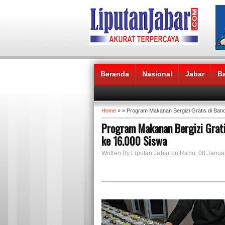
Beranda
Nasional
Jabar
B
Headlines News :
Home
» » Program Makanan Bergizi Gratis di Band
Program Makanan Bergizi Gratis
ke 16.000 Siswa
Written By Liputan Jabar on Rabu, 08 Janua