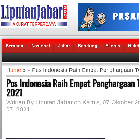
Beranda
Nasional
Jabar
Bandung
Ekobis
Hukr
Headlines News :
Home
» » Pos Indonesia Raih Empat Penghargaan
Pos Indonesia Raih Empat Penghargaan
2021
Written By Liputan Jabar on Kamis, 07 Oktober 2
07, 2021