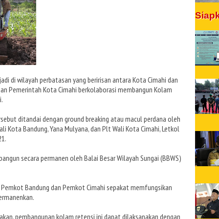
Siap
adi di wilayah perbatasan yang beririsan antara Kota Cimahi dan
dan Pemerintah Kota Cimahi berkolaborasi membangun Kolam
i.
sebut ditandai dengan ground breaking atau macul perdana oleh
ali Kota Bandung, Yana Mulyana, dan Plt Wali Kota Cimahi, Letkol
21.
ibangun secara permanen oleh Balai Besar Wilayah Sungai (BBWS)
r, Pemkot Bandung dan Pemkot Cimahi sepakat memfungsikan
permanenkan.
akan, pembangunan kolam retensi ini dapat dilaksanakan dengan