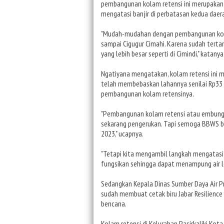
pembangunan kolam retensi ini merupaka
mengatasi banjir di perbatasan kedua daer
"Mudah-mudahan dengan pembangunan kolam 
sampai Cigugur Cimahi. Karena sudah tertam
yang lebih besar seperti di Cimindi," katanya
Ngatiyana mengatakan, kolam retensi ini 
telah membebaskan lahannya senilai Rp33 m
pembangunan kolam retensinya.
"Pembangunan kolam retensi atau embung 
sekarang pengerukan. Tapi semoga BBWS bis
2023," ucapnya.
"Tetapi kita mengambil langkah mengatasi i
fungsikan sehingga dapat menampung air leb
Sedangkan Kepala Dinas Sumber Daya Air P
sudah membuat cetak biru Jabar Resilienc
bencana.
Kolam retensi di Kelurahan Pasirkaliki Ko