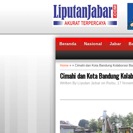
Beranda
Nasional
Jabar
B
Headlines News :
Home
» » Cimahi dan Kota Bandung Kolaborasi B
Cimahi dan Kota Bandung Kolab
Written By Liputan Jabar on Rabu, 17 Nov