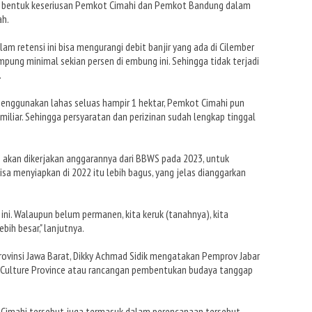
n bentuk keseriusan Pemkot Cimahi dan Pemkot Bandung dalam
ah.
retensi ini bisa mengurangi debit banjir yang ada di Cilember
pung minimal sekian persen di embung ini. Sehingga tidak terjadi
.
menggunakan lahas seluas hampir 1 hektar, Pemkot Cimahi pun
iliar. Sehingga persyaratan dan perizinan sudah lengkap tinggal
akan dikerjakan anggarannya dari BBWS pada 2023, untuk
a menyiapkan di 2022 itu lebih bagus, yang jelas dianggarkan
ni. Walaupun belum permanen, kita keruk (tanahnya), kita
ih besar," lanjutnya.
rovinsi Jawa Barat, Dikky Achmad Sidik mengatakan Pemprov Jabar
e Culture Province atau rancangan pembentukan budaya tanggap
ta Cimahi tersebut juga termasuk dalam perencanaan tersebut.