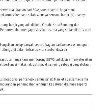
ructure
atau bagian dari
blue print
tersebut, bagaimana
i kondisi bencana salah satunya bencana banjir ini," ucapnya
rangi banjir yang ada di Kota Cimahi, Kota Bandung, dan
Pemprov Jabar mengapresiasi kerjasama yang sudah dirintis oleh
difungsikan cukup banyak, seperti bagian dari konservasi maupun
tifungsi di dalam infrastruktur sumber daya air.
rasi. Utamanya kami mendorong BBWS untuk bisa menyelesaikan
t berfungsi maksimal, optimal, di samping sebagai pengelolaan
rus kolaborasi pentahelix semua pihak. Mari kita bersama-sama
ngurangan, penambahan air hujan ke saluran drainase seperti
ya.