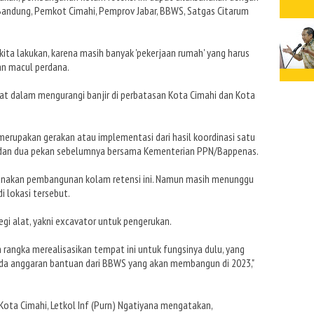
 Bandung, Pemkot Cimahi, Pemprov Jabar, BBWS, Satgas Citarum
ita lakukan, karena masih banyak 'pekerjaan rumah' yang harus
an macul perdana.
faat dalam mengurangi banjir di perbatasan Kota Cimahi dan Kota
merupakan gerakan atau implementasi dari hasil koordinasi satu
dan dua pekan sebelumnya bersama Kementerian PPN/Bappenas.
akan pembangunan kolam retensi ini. Namun masih menunggu
 lokasi tersebut.
i alat, yakni excavator untuk pengerukan.
m rangka merealisasikan tempat ini untuk fungsinya dulu, yang
 ada anggaran bantuan dari BBWS yang akan membangun di 2023,"
Kota Cimahi, Letkol Inf (Purn) Ngatiyana mengatakan,