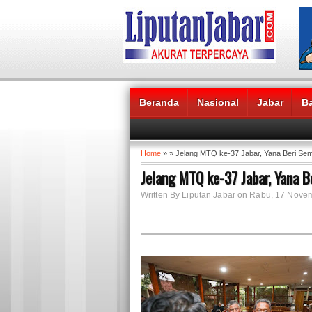
Beranda
Nasional
Jabar
B
Headlines News :
Home
» » Jelang MTQ ke-37 Jabar, Yana Beri Sem
Jelang MTQ ke-37 Jabar, Yana 
Written By Liputan Jabar on Rabu, 17 Nov