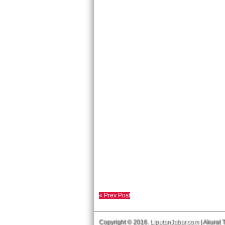
« Prev Post
Copyright © 2016.
LiputanJabar.com
| Akurat