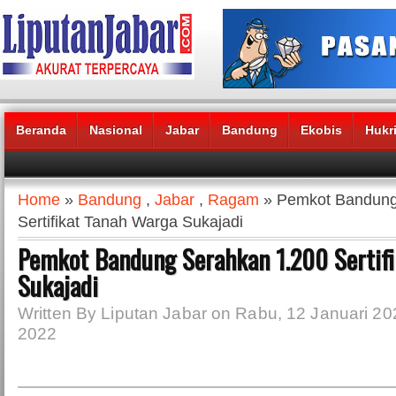
Beranda
Nasional
Jabar
Bandung
Ekobis
Hukr
Headlines News :
Home
»
Bandung
,
Jabar
,
Ragam
» Pemkot Bandung
Sertifikat Tanah Warga Sukajadi
Pemkot Bandung Serahkan 1.200 Sertif
Sukajadi
Written By Liputan Jabar on Rabu, 12 Januari 20
2022