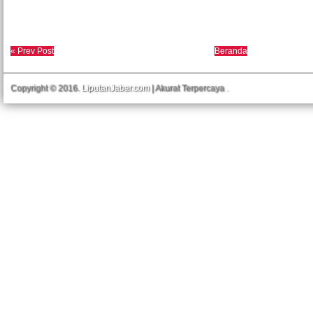
« Prev Post
Beranda
Copyright © 2016.
LiputanJabar.com
| Akurat Terpercaya
.