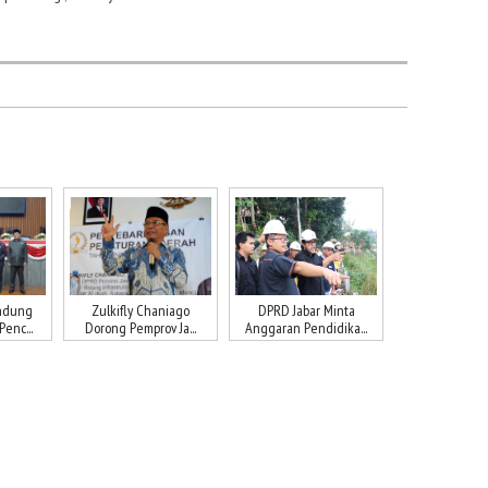
ndung
Zulkifly Chaniago
DPRD Jabar Minta
enc...
Dorong Pemprov Ja...
Anggaran Pendidika...