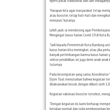
eperti pasar tradisional dan lain sebagainya
"Harapan kita agar masyarakat tetap memp
atau booster, tetap hati-hati dan mengikut
menurun," katanya.
Lebih jauh, ia mendorong agar Pembelajar
Mengingat kasus harian Covid-19 di Kota B
"Jadi kepada Pemerintah Kota Bandung unt
kasus harian kita meningkat, atau jika perl
banyak pertimbangan karena kasus harian y
sektor pendidikan, ini juga demi anak-ana
tuturnya.
Pada kesempatan yang sama, Koordinator V
Djoni Toat menuturkan bahwa kegiatan ters
dilaksanakan besok, dengan diikuti oleh 12
Kegiatan vaksinasi booster tersebut, merupa
"Dengan kegiatan ini, kami berharap mempe
berjalan normal dan roda perekonomian berp