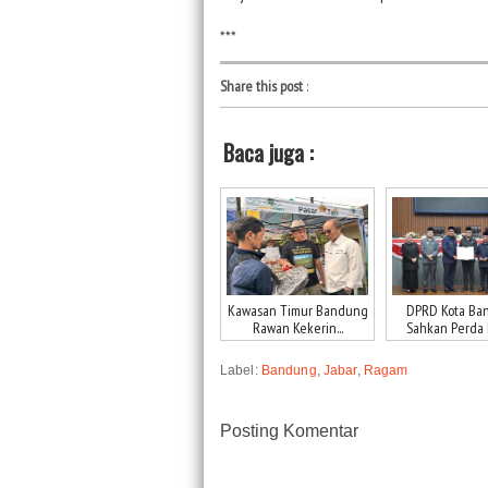
***
Share this post
:
Baca juga :
Kawasan Timur Bandung
DPRD Kota Ba
Rawan Kekerin...
Sahkan Perda P
Label:
Bandung
,
Jabar
,
Ragam
Posting Komentar