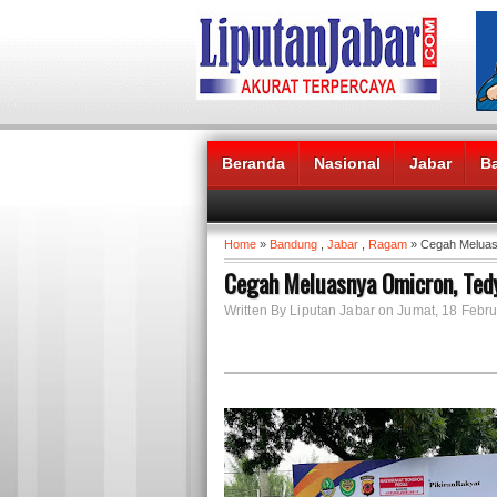
Beranda
Nasional
Jabar
B
Headlines News :
Home
»
Bandung
,
Jabar
,
Ragam
» Cegah Meluas
Cegah Meluasnya Omicron, Te
Written By Liputan Jabar on Jumat, 18 Febru