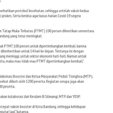
.
erhatikan protokol kesehatan, sehingga setelah vaksin kedua
i prokes. Serta berdoa agar kasus harian Covid-19 segera
an Tatap Muka Terbatas (PTMT) 100 persen dihentikan sementara.
andung yang terus meningkat.
uk PTMT 100 persen untuk dipertimbangkan kembali, karena
u diberhentikan untuk 14 hari ke depan. Tentunya ini dengan
ang meninggi, untuk sektor ekonomi hati-hati. Namun untuk
k kita, maka mau tidak mau PTMT dipertimbangkan kembali,"
aksinasi Booster dan Ketua Masyarakat Peduli Tionghoa (MTP),
ebut diikuti oleh 1200 peserta. Kegiatan serupa juga akan
00 peserta.
kan kolaborasi dari Kesdam III Siliwangi, MTP, dan YDSP.
rcepat vaksin booster di Kota Bandung, sehingga kehidupan
utar lagi," katanya.