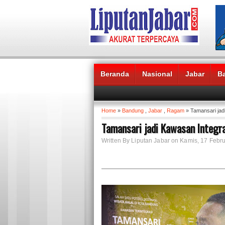
Beranda
Nasional
Jabar
B
Headlines News :
Home
»
Bandung
,
Jabar
,
Ragam
» Tamansari jad
Tamansari jadi Kawasan Integr
Written By Liputan Jabar on Kamis, 17 Febru