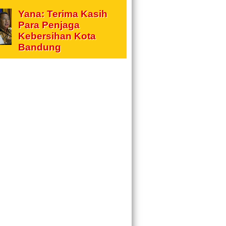
Yana: Terima Kasih
Para Penjaga
Kebersihan Kota
Bandung