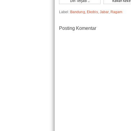
Diri Terjadi ...
Rawan Kekeri
Label:
Bandung
,
Ekobis
,
Jabar
,
Ragam
Posting Komentar