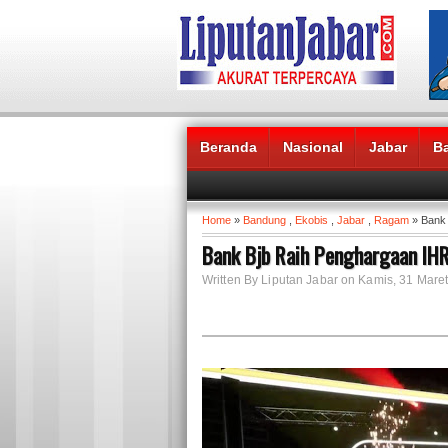
Beranda
Nasional
Jabar
B
Headlines News :
Home
»
Bandung
,
Ekobis
,
Jabar
,
Ragam
» Bank 
Bank Bjb Raih Penghargaan IH
Written By Liputan Jabar on Kamis, 31 Maret