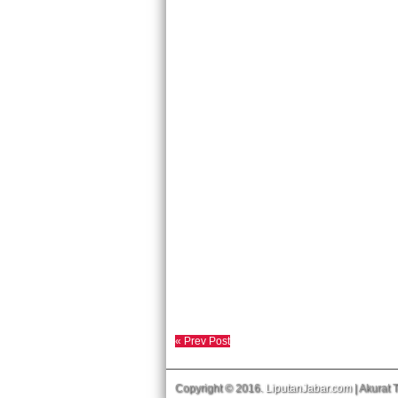
« Prev Post
Copyright © 2016.
LiputanJabar.com
| Akurat