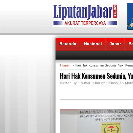
Beranda
Nasional
Jabar
B
Headlines News :
Home
» » Hari Hak Konsumen Sedunia, Yuk! Ken
Hari Hak Konsumen Sedunia, Y
Written By Liputan Jabar on Selasa, 15 Mare