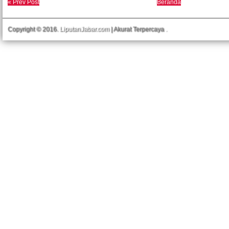
« Prev Post
Beranda
Copyright © 2016.
LiputanJabar.com
| Akurat Terpercaya
.