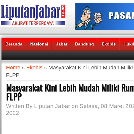
Beranda
Nasional
Jabar
Bandung
Ekobis
Hukr
Headlines News :
Home
»
Ekobis
» Masyarakat Kini Lebih Mudah Mili
FLPP
Masyarakat Kini Lebih Mudah Miliki R
FLPP
Written By Liputan Jabar on Selasa, 08 Maret 202
2022