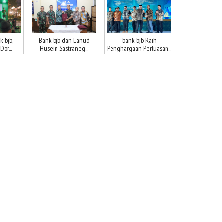
 bjb,
Bank bjb dan Lanud
bank bjb Raih
or...
Husein Sastraneg...
Penghargaan Perluasan...