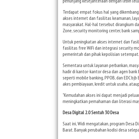
penunjang kesejahteraan dengan lebih lelu
Terdapat empat fokus hal yang dikembangka
akses internet dan fasilitas keamanan, la
masyarakat. Hal-hal tersebut dirangkum da
Zone, security monitoring center, bank sam
Untuk peningkatan akses internet dan fasi
fasilitas free WiFi dan integrasi security 
pemerintah dan pihak kepolisian setempat
Sementara untuk layanan perbankan, masy
hadir di kantor-kantor desa dan agen bank
seperti mobile banking, PPOB, dan EDC bjb
akes pembiayaan, kredit untuk usaha, ataup
"Kemudahan akses ini dapat menjadi pelua
meningkatkan pemahaman dan literasi masy
Desa Digital 2.0 Sentuh 30 Desa
Saat ini, Widi mengatakan, program Desa Di
Barat. Banyak perubahan kodisi desa selepa