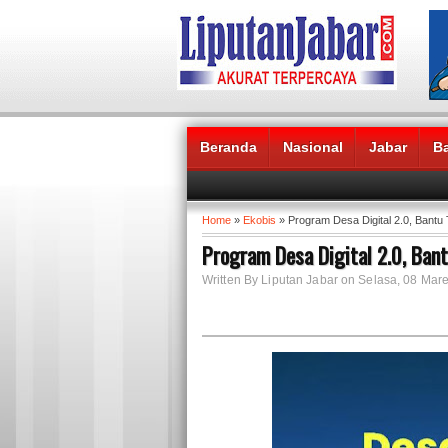
Beranda
Nasional
Jabar
B
Headlines News :
Home
»
Ekobis
» Program Desa Digital 2.0, Bant
Program Desa Digital 2.0, Ba
Written By Liputan Jabar on Selasa, 08 Mare