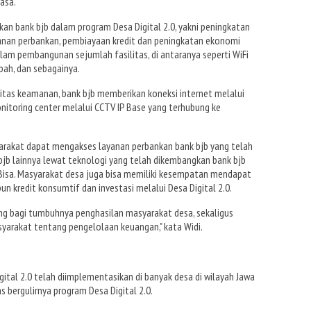
asa.
n bank bjb dalam program Desa Digital 2.0, yakni peningkatan
yanan perbankan, pembiayaan kredit dan peningkatan ekonomi
lam pembangunan sejumlah fasilitas, di antaranya seperti WiFi
pah, dan sebagainya.
litas keamanan, bank bjb memberikan koneksi internet melalui
monitoring center melalui CCTV IP Base yang terhubung ke
.
arakat dapat mengakses layanan perbankan bank bjb yang telah
 bjb lainnya lewat teknologi yang telah dikembangkan bank bjb
 Bisa. Masyarakat desa juga bisa memiliki kesempatan mendapat
un kredit konsumtif dan investasi melalui Desa Digital 2.0.
ng bagi tumbuhnya penghasilan masyarakat desa, sekaligus
arakat tentang pengelolaan keuangan," kata Widi.
gital 2.0 telah diimplementasikan di banyak desa di wilayah Jawa
s bergulirnya program Desa Digital 2.0.