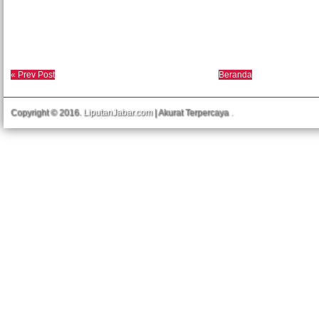
« Prev Post
Beranda
Copyright © 2016.
LiputanJabar.com
| Akurat Terpercaya
.