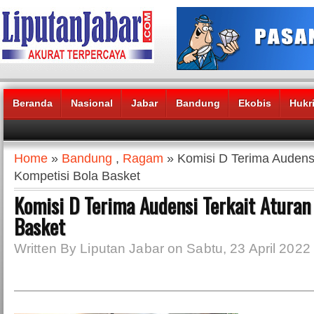
Beranda
Nasional
Jabar
Bandung
Ekobis
Hukr
Headlines News :
Home
»
Bandung
,
Ragam
» Komisi D Terima Audensi
Kompetisi Bola Basket
Komisi D Terima Audensi Terkait Aturan
Basket
Written By Liputan Jabar on Sabtu, 23 April 2022 