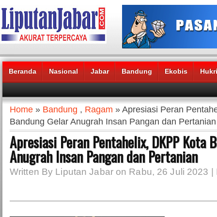
Beranda
Nasional
Jabar
Bandung
Ekobis
Hukr
Headlines News :
Home
»
Bandung
,
Ragam
» Apresiasi Peran Pentah
Bandung Gelar Anugrah Insan Pangan dan Pertanian
Apresiasi Peran Pentahelix, DKPP Kota 
Anugrah Insan Pangan dan Pertanian
Written By Liputan Jabar on Rabu, 26 Juli 2023 |