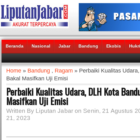
Beranda
Nasional
Jabar
Bandung
Ekobis
Hukr
Headlines News :
Home
»
Bandung
,
Ragam
» Perbaiki Kualitas Udar
Bakal Masifkan Uji Emisi
Perbaiki Kualitas Udara, DLH Kota Band
Masifkan Uji Emisi
Written By Liputan Jabar on Senin, 21 Agustus 2
21, 2023