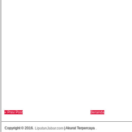
« Prev Post
Beranda
Copyright © 2016.
LiputanJabar.com
| Akurat Terpercaya
.