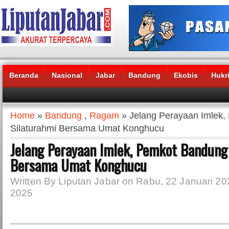
Beranda
Nasional
Jabar
Bandung
Ekobis
Hukr
Headlines News :
Home
»
Bandung
,
Ragam
» Jelang Perayaan Imlek,
Silaturahmi Bersama Umat Konghucu
Jelang Perayaan Imlek, Pemkot Bandung
Bersama Umat Konghucu
Written By Liputan Jabar on Rabu, 22 Januari 20
2025