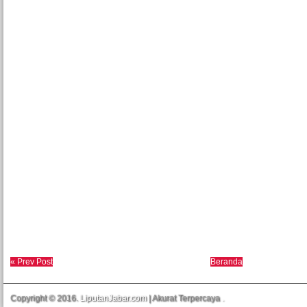
« Prev Post
Beranda
Copyright © 2016.
LiputanJabar.com
| Akurat Terpercaya
.