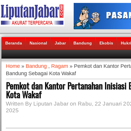
Beranda
Nasional
Jabar
Bandung
Ekobis
Hukr
Headlines News :
Home
»
Bandung
,
Ragam
» Pemkot dan Kantor Perta
Bandung Sebagai Kota Wakaf
Pemkot dan Kantor Pertanahan Inisiasi
Kota Wakaf
Written By Liputan Jabar on Rabu, 22 Januari 20
2025