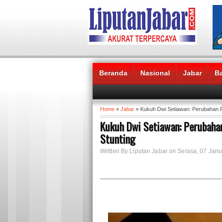
Beranda
Nasional
Jabar
B
Headlines News :
Home
»
Jabar
» Kukuh Dwi Setiawan: Perubahan P
Kukuh Dwi Setiawan: Perubaha
Stunting
Written By Liputan Jabar on Selasa, 07 Janu