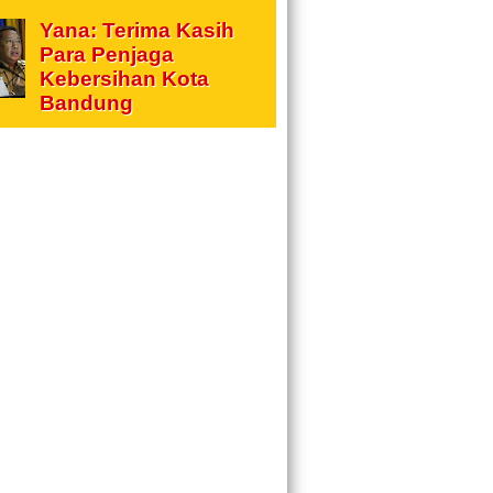
Yana: Terima Kasih
Para Penjaga
Kebersihan Kota
Bandung