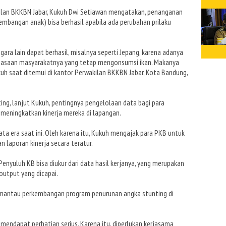
kilan BKKBN Jabar, Kukuh Dwi Setiawan mengatakan, penanganan
mbangan anak) bisa berhasil apabila ada perubahan prilaku
ra lain dapat berhasil, misalnya seperti Jepang, karena adanya
biasaan masyarakatnya yang tetap mengonsumsi ikan. Makanya
ukuh saat ditemui di kantor Perwakilan BKKBN Jabar, Kota Bandung,
ng, lanjut Kukuh, pentingnya pengelolaan data bagi para
meningkatkan kinerja mereka di lapangan.
ta era saat ini. Oleh karena itu, Kukuh mengajak para PKB untuk
n laporan kinerja secara teratur.
nyuluh KB bisa diukur dari data hasil kerjanya, yang merupakan
output yang dicapai.
mantau perkembangan program penurunan angka stunting di
u mendapat perhatian serius. Karena itu, diperlukan kerjasama