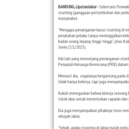
BANDUNG, LiputanJabar -
Sekretaris Perwa
stunting (gangguan pertumbuhan dan perke
masyarakat.
“Mengapa penanganan kasus stunting di nega
perubahan prilaku tanpa meninggalkan ke
badan orang Jepang tinggi-tinggi,” jelas K
Senin (7/1/2025).
Hal lain yang menunjang penanganan stunti
Penyuluh Keluarga Berencana (PKB) dalam 
Menurut dia, segalanya bergantung pada da
tidak hanya bekerja, tapi juga menyampaika
Kukuh menegaskan bahwa kinerja seorang Pe
tolok ukur untuk menentukan capaian dan 
Dia juga menyampaikan pihaknya terus me
wilayah Jabar.
"Sebab, angka stunting di Jabar masih perl