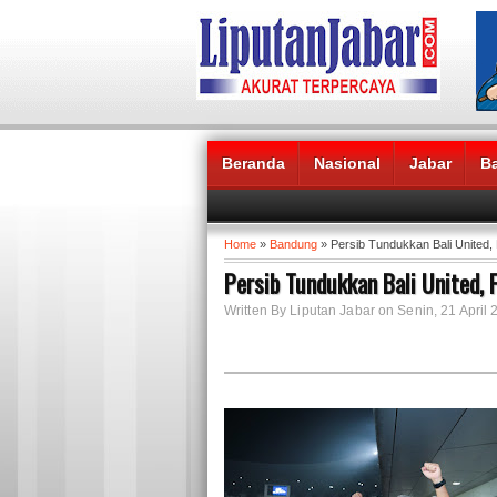
Beranda
Nasional
Jabar
B
Headlines News :
Home
»
Bandung
» Persib Tundukkan Bali United,
Persib Tundukkan Bali United, 
Written By Liputan Jabar on Senin, 21 April 