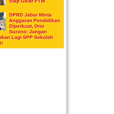
Siap Gelar PTM
DPRD Jabar Minta
Anggaran Pendidikan
Diperkuat, Ono
Surono: Jangan
pkan Lagi SPP Sekolah
ri