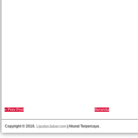
« Prev Post
Beranda
Copyright © 2016.
LiputanJabar.com
| Akurat Terpercaya
.